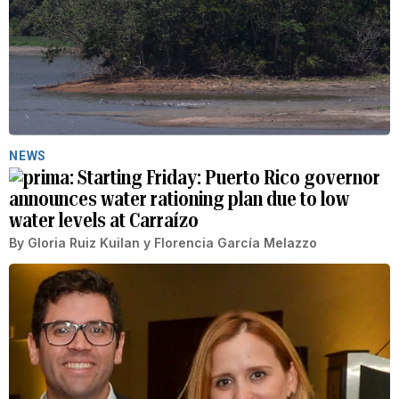
NEWS
Starting Friday: Puerto Rico governor
announces water rationing plan due to low
water levels at Carraízo
By
Gloria Ruiz Kuilan
y
Florencia García Melazzo