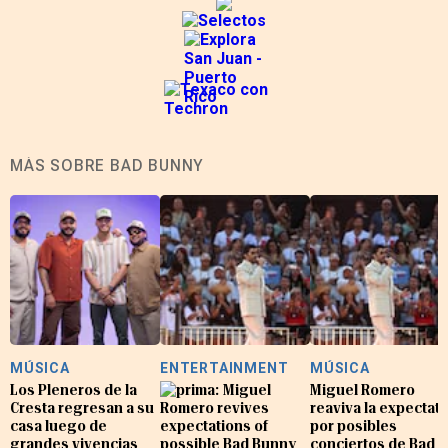
MÁS SOBRE BAD BUNNY
MÚSICA
ENTERTAINMENT
MÚSICA
Los Pleneros de la
Miguel
Miguel Romero
Cresta regresan a su
Romero revives
reaviva la expectati
casa luego de
expectations of
por posibles
grandes vivencias
possible Bad Bunny
conciertos de Bad