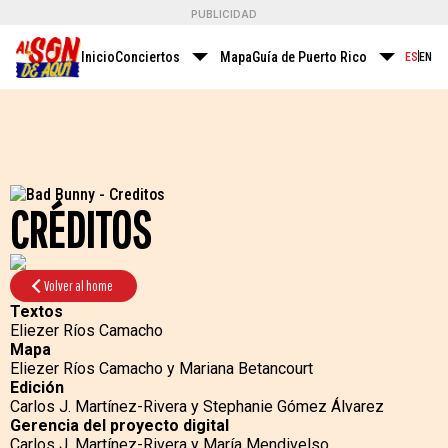
PUBLICIDAD
Inicio
Conciertos
Mapa
Guía de Puerto Rico
Ritmos 
ES
EN
CRÉDITOS
Volver al home
Textos
Eliezer Ríos Camacho
Mapa
Eliezer Ríos Camacho y Mariana Betancourt
Edición
Carlos J. Martínez-Rivera y Stephanie Gómez Álvarez
Gerencia del proyecto digital
Carlos J. Martínez-Rivera y María Mendivelso