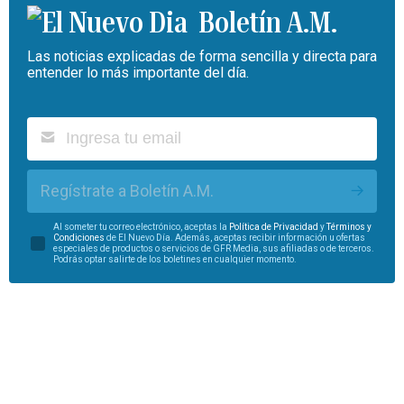
Boletín A.M.
Las noticias explicadas de forma sencilla y directa para
entender lo más importante del día.
Regístrate a Boletín A.M.
Al someter tu correo electrónico, aceptas la
Política de Privacidad
y
Términos y
Condiciones
de El Nuevo Día. Además, aceptas recibir información u ofertas
especiales de productos o servicios de GFR Media, sus afiliadas o de terceros.
Podrás optar salirte de los boletines en cualquier momento.