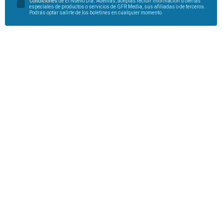
Condiciones
de El Nuevo Día. Además, aceptas recibir información u ofertas
especiales de productos o servicios de GFR Media, sus afiliadas o de terceros.
Podrás optar salirte de los boletines en cualquier momento.