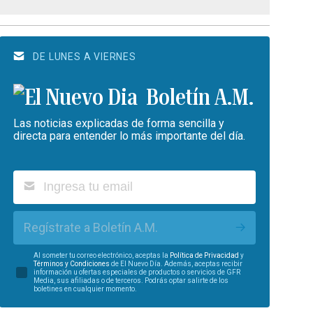
DE LUNES A VIERNES
Boletín A.M.
Las noticias explicadas de forma sencilla y
directa para entender lo más importante del día.
Regístrate a Boletín A.M.
Al someter tu correo electrónico, aceptas la
Política de Privacidad
y
Términos y Condiciones
de El Nuevo Día. Además, aceptas recibir
información u ofertas especiales de productos o servicios de GFR
Media, sus afiliadas o de terceros. Podrás optar salirte de los
boletines en cualquier momento.