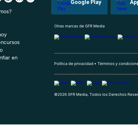
Google Play
Ap
omos?
s
Otras marcas de GFR Media
 hoy
oncursos
io
nfiar en
Política de privacidad
Términos y condicion
©
2026
GFR Media, Todos los Derechos Rese