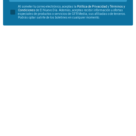
Al someter tu correo electrónico, aceptas la
Política de Privacidad
y
Términos y
Condiciones
de El Nuevo Día. Además, aceptas recibir información u ofertas
especiales de productos o servicios de GFR Media, sus afiliadas o de terceros.
Podrás optar salirte de los boletines en cualquier momento.