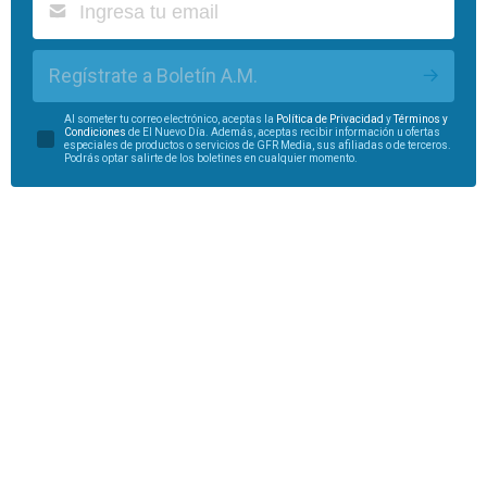
Regístrate a Boletín A.M.
Al someter tu correo electrónico, aceptas la
Política de Privacidad
y
Términos y
Condiciones
de El Nuevo Día. Además, aceptas recibir información u ofertas
especiales de productos o servicios de GFR Media, sus afiliadas o de terceros.
Podrás optar salirte de los boletines en cualquier momento.