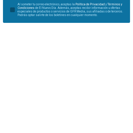
Al someter tu correo electrónico, aceptas la
Política de Privacidad
y
Términos y
Condiciones
de El Nuevo Día. Además, aceptas recibir información u ofertas
especiales de productos o servicios de GFR Media, sus afiliadas o de terceros.
Podrás optar salirte de los boletines en cualquier momento.