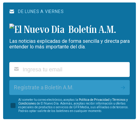
DE LUNES A VIERNES
Boletín A.M.
Las noticias explicadas de forma sencilla y directa para
entender lo más importante del día.
Regístrate a Boletín A.M.
Al someter tu correo electrónico, aceptas la
Política de Privacidad
y
Términos y
Condiciones
de El Nuevo Día. Además, aceptas recibir información u ofertas
especiales de productos o servicios de GFR Media, sus afiliadas o de terceros.
Podrás optar salirte de los boletines en cualquier momento.