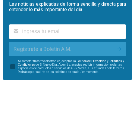
Las noticias explicadas de forma sencilla y directa para
entender lo más importante del día.
Regístrate a Boletín A.M.
Al someter tu correo electrónico, aceptas la
Política de Privacidad
y
Términos y
Condiciones
de El Nuevo Día. Además, aceptas recibir información u ofertas
especiales de productos o servicios de GFR Media, sus afiliadas o de terceros.
Podrás optar salirte de los boletines en cualquier momento.