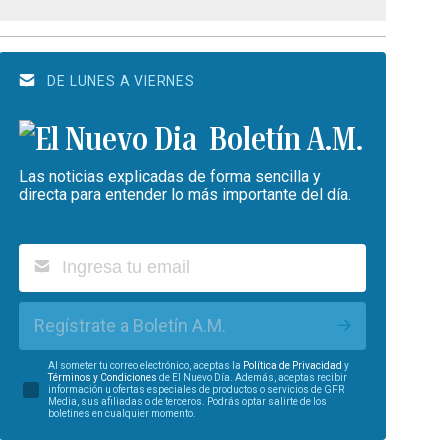
DE LUNES A VIERNES
Boletín A.M.
Las noticias explicadas de forma sencilla y
directa para entender lo más importante del día.
Regístrate a Boletín A.M.
Al someter tu correo electrónico, aceptas la
Política de Privacidad
y
Términos y Condiciones
de El Nuevo Día. Además, aceptas recibir
información u ofertas especiales de productos o servicios de GFR
Media, sus afiliadas o de terceros. Podrás optar salirte de los
boletines en cualquier momento.