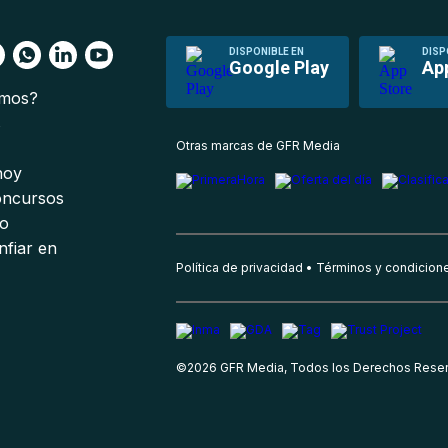
DISPONIBLE EN
DISP
Google Play
Ap
omos?
s
Otras marcas de GFR Media
 hoy
oncursos
io
nfiar en
Política de privacidad
Términos y condicion
©
2026
GFR Media, Todos los Derechos Rese