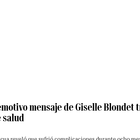
 emotivo mensaje de Giselle Blondet t
 salud
icua reveló que sufrió complicaciones durante ocho mes