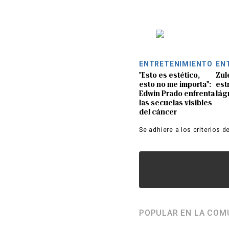
ENTRETENIMIENTO
EN
"Esto es estético,
Zul
esto no me importa":
est
Edwin Prado enfrenta
lág
las secuelas visibles
del cáncer
Se adhiere a los criterios d
POPULAR EN LA COM