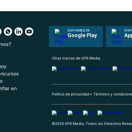
DISPONIBLE EN
DISP
Google Play
Ap
omos?
s
Otras marcas de GFR Media
 hoy
oncursos
io
nfiar en
Política de privacidad
Términos y condicion
©
2026
GFR Media, Todos los Derechos Rese