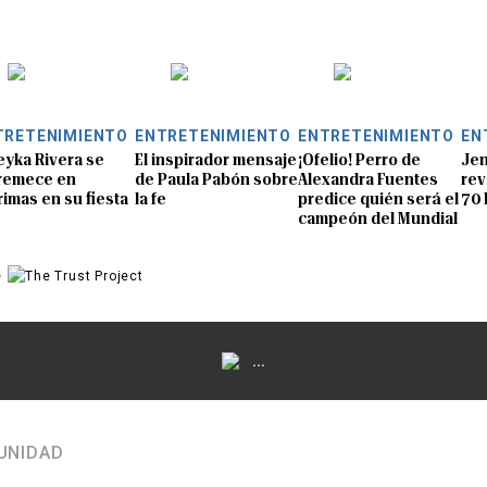
TRETENIMIENTO
ENTRETENIMIENTO
ENTRETENIMIENTO
EN
eyka Rivera se
El inspirador mensaje
¡Ofelio! Perro de
Jen
remece en
de Paula Pabón sobre
Alexandra Fuentes
rev
rimas en su fiesta
la fe
predice quién será el
70 
campeón del Mundial
e
...
UNIDAD