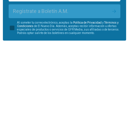
Regístrate a Boletín A.M.
Al someter tu correo electrónico, aceptas la
Política de Privacidad
y
Términos y
Condiciones
de El Nuevo Día. Además, aceptas recibir información u ofertas
especiales de productos o servicios de GFR Media, sus afiliadas o de terceros.
Podrás optar salirte de los boletines en cualquier momento.