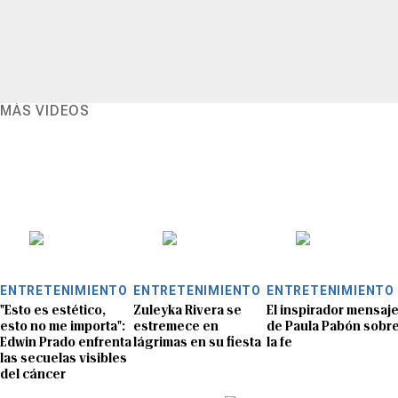
MÁS VIDEOS
ENTRETENIMIENTO
ENTRETENIMIENTO
ENTRETENIMIENTO
"Esto es estético,
Zuleyka Rivera se
El inspirador mensaj
esto no me importa":
estremece en
de Paula Pabón sobr
Edwin Prado enfrenta
lágrimas en su fiesta
la fe
las secuelas visibles
del cáncer