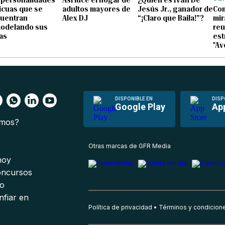
icuas que se
adultos mayores de
Jesús Jr., ganador de
Com
uentran
Alex DJ
“¡Claro que Baila!”?
mir
odelando sus
reu
as
est
"Av
DISPONIBLE EN
DISP
Google Play
Ap
omos?
s
Otras marcas de GFR Media
 hoy
oncursos
io
nfiar en
Política de privacidad
Términos y condicion