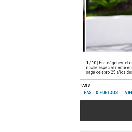
1 / 10 |
En imágenes: el e
noche especialmente emot
saga celebró 25 años des
TAGS
FAST & FURIOUS
VIN