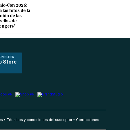
ic-Con 2026:
a las fotos de la
nión de las
rellas de
engers"
ONIBLE EN
p Store
es
Términos y condiciones del suscriptor
Correcciones