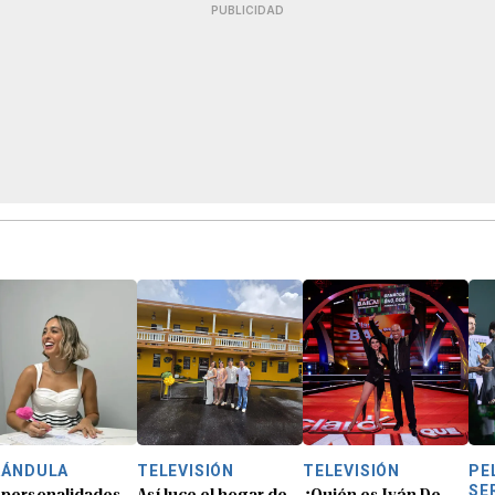
PUBLICIDAD
RÁNDULA
TELEVISIÓN
TELEVISIÓN
PE
SE
 personalidades
Así luce el hogar de
¿Quién es Iván De