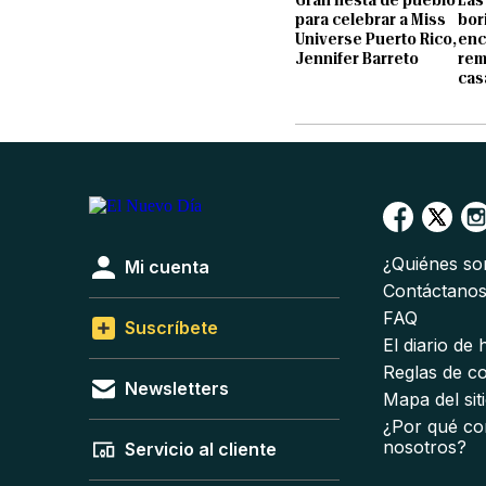
para celebrar a Miss
bor
Universe Puerto Rico,
enc
Jennifer Barreto
rem
cas
¿Quiénes s
Mi cuenta
Contáctano
FAQ
Suscríbete
El diario de
Reglas de c
Newsletters
Mapa del sit
¿Por qué co
nosotros?
Servicio al cliente