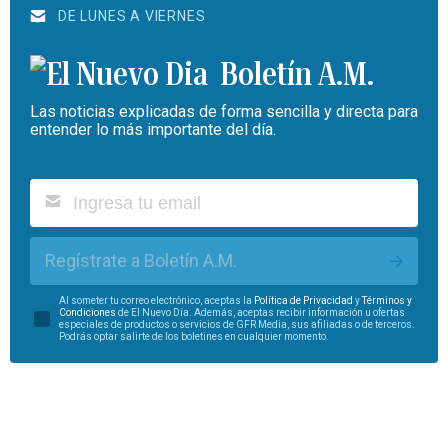
DE LUNES A VIERNES
Boletín A.M.
Las noticias explicadas de forma sencilla y directa para
entender lo más importante del día.
Regístrate a Boletín A.M.
Al someter tu correo electrónico, aceptas la
Política de Privacidad
y
Términos y
Condiciones
de El Nuevo Día. Además, aceptas recibir información u ofertas
especiales de productos o servicios de GFR Media, sus afiliadas o de terceros.
Podrás optar salirte de los boletines en cualquier momento.