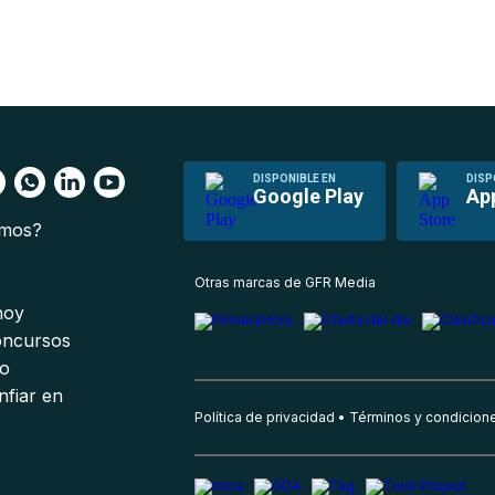
DISPONIBLE EN
DISP
Google Play
Ap
omos?
s
Otras marcas de GFR Media
 hoy
oncursos
io
nfiar en
Política de privacidad
Términos y condicion