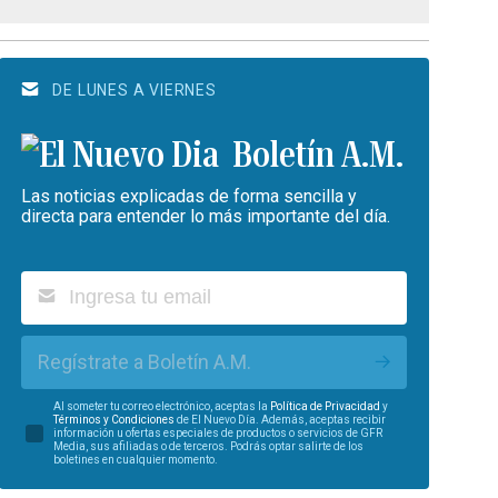
DE LUNES A VIERNES
Boletín A.M.
Las noticias explicadas de forma sencilla y
directa para entender lo más importante del día.
Regístrate a Boletín A.M.
Al someter tu correo electrónico, aceptas la
Política de Privacidad
y
Términos y Condiciones
de El Nuevo Día. Además, aceptas recibir
información u ofertas especiales de productos o servicios de GFR
Media, sus afiliadas o de terceros. Podrás optar salirte de los
boletines en cualquier momento.