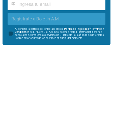
Regístrate a Boletín A.M.
Al someter tu correo electrónico, aceptas la
Política de Privacidad
y
Términos y
Condiciones
de El Nuevo Día. Además, aceptas recibir información u ofertas
especiales de productos o servicios de GFR Media, sus afiliadas o de terceros.
Podrás optar salirte de los boletines en cualquier momento.