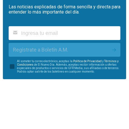
Las noticias explicadas de forma sencilla y directa para
entender lo más importante del día.
Regístrate a Boletín A.M.
Al someter tu correo electrónico, aceptas la
Política de Privacidad
y
Términos y
Condiciones
de El Nuevo Día. Además, aceptas recibir información u ofertas
especiales de productos o servicios de GFR Media, sus afiliadas o de terceros.
Podrás optar salirte de los boletines en cualquier momento.