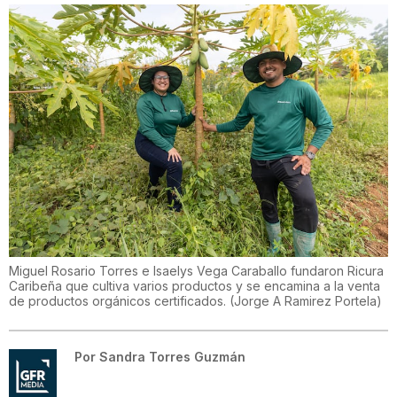
Miguel Rosario Torres e Isaelys Vega Caraballo fundaron Ricura
Caribeña que cultiva varios productos y se encamina a la venta
de productos orgánicos certificados.
(
Jorge A Ramirez Portela
)
Por
Sandra Torres Guzmán