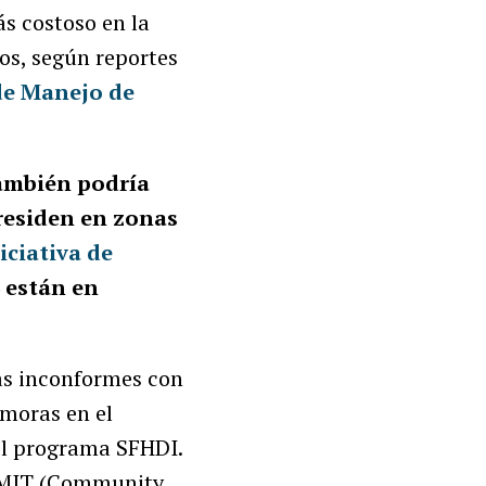
s costoso en la
os, según reportes
de Manejo de
ambién podría
 residen en zonas
iciativa de
3 están en
tas inconformes con
emoras en el
el programa SFHDI.
G-MIT (Community