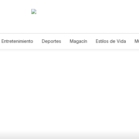
Entretenimiento
Deportes
Magacín
Estilos de Vida
M
Tecnología
Juegos
Lotería
Vídeos
Fotogalerías
E