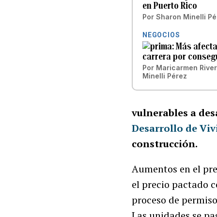
en Puerto Rico
Por
Sharon Minelli Pé
NEGOCIOS
Más afecta
carrera por conseg
Por
Maricarmen Rive
Minelli Pérez
vulnerables a desa
Desarrollo de Vi
construcción.
Aumentos en el pre
el precio pactado c
proceso de permis
Las unidades se p