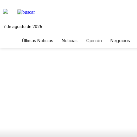
7 de agosto de 2026
Últimas Noticias
Noticias
Opinión
Negocios
Ciencia y Ambiente
Gastronomía
De Viaje
Newsletters
Feriados
Edictos
Especiales