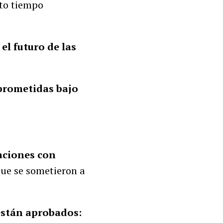
nto tiempo
l futuro de las
 prometidas bajo
aciones con
que se sometieron a
están aprobados: