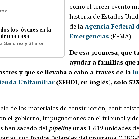
como el tercer evento má
rez
historia de Estados Unid
de la
Agencia Federal 
dos los jóvenes en la
Emergencias
(FEMA).
uir una casa
ra Sánchez
y
Sharon
De esa promesa, que t
ayudar a familias que
stres y que se llevaba a cabo a través de la
In
vienda Unifamiliar
(SFHDI, en inglés
)
, solo 52
cio de los materiales de construcción, contratis
on el gobierno, impugnaciones en el tribunal y d
os han sacado del
pipeline
unas 1,619 unidades d
agarían con fondos federales del programa CDB