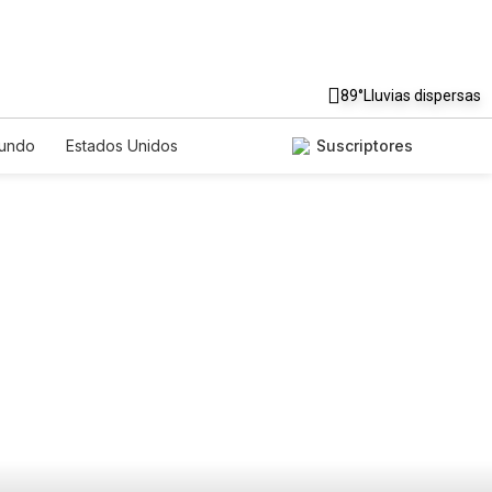
89°
Lluvias dispersas
undo
Estados Unidos
Suscriptores
nglish
Podcasts
Horóscopos