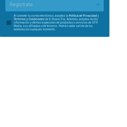
Regístrate
Al someter tu correo electrónico, aceptas la
Política de Privacidad
y
Términos y Condiciones
de El Nuevo Día. Además, aceptas recibir
información u ofertas especiales de productos o servicios de GFR
Media, sus afiliadas o de terceros. Podrás optar salirte de los
boletines en cualquier momento.