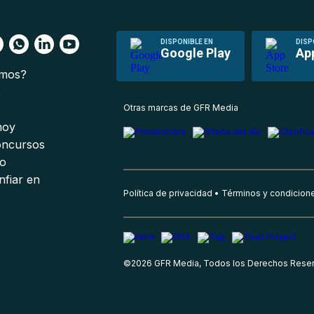
DISPONIBLE EN
DISP
Google Play
Ap
omos?
s
Otras marcas de GFR Media
 hoy
oncursos
io
nfiar en
Política de privacidad
Términos y condicion
©
2026
GFR Media, Todos los Derechos Rese