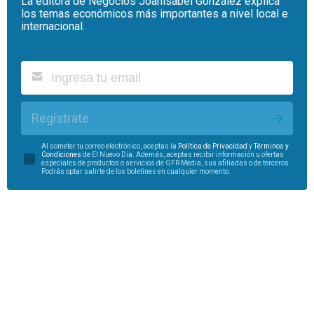
La editora de Negocios Joanisabel González explica
los temas económicos más importantes a nivel local e
internacional.
Regístrate
Al someter tu correo electrónico, aceptas la
Política de Privacidad
y
Términos y
Condiciones
de El Nuevo Día. Además, aceptas recibir información u ofertas
especiales de productos o servicios de GFR Media, sus afiliadas o de terceros.
Podrás optar salirte de los boletines en cualquier momento.