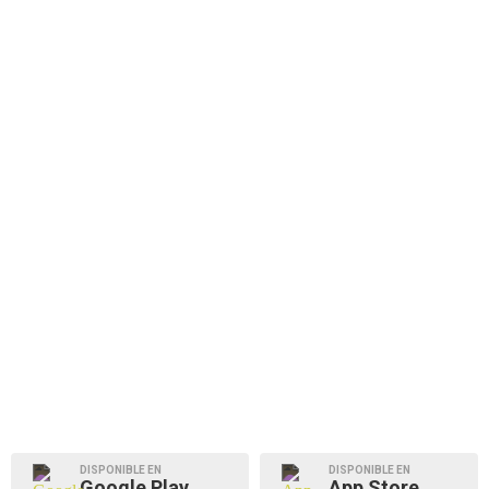
DISPONIBLE EN
DISPONIBLE EN
Google Play
App Store