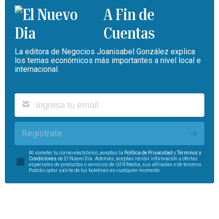
A Fin de
Cuentas
La editora de Negocios Joanisabel González explica
los temas económicos más importantes a nivel local e
internacional.
Regístrate
Al someter tu correo electrónico, aceptas la
Política de Privacidad
y
Términos y
Condiciones
de El Nuevo Día. Además, aceptas recibir información u ofertas
especiales de productos o servicios de GFR Media, sus afiliadas o de terceros.
Podrás optar salirte de los boletines en cualquier momento.