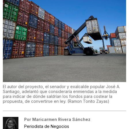
El autor del proyecto, el senador y exalcalde popular José A.
Santiago, adelantó que consideraría enmiendas a la medida
para indicar de dónde saldrían los fondos para costear la
propuesta, de convertirse en ley.
(
Ramon Tonito Zayas
)
Por
Maricarmen Rivera Sánchez
Periodista de Negocios