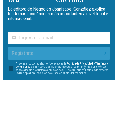
La editora de Negocios Joanisabel González explica
los temas económicos más importantes a nivel local e
internacional.
Regístrate
Al someter tu correo electrónico, aceptas la
Política de Privacidad
y
Términos y
Condiciones
de El Nuevo Día. Además, aceptas recibir información u ofertas
especiales de productos o servicios de GFR Media, sus afiliadas o de terceros.
Podrás optar salirte de los boletines en cualquier momento.