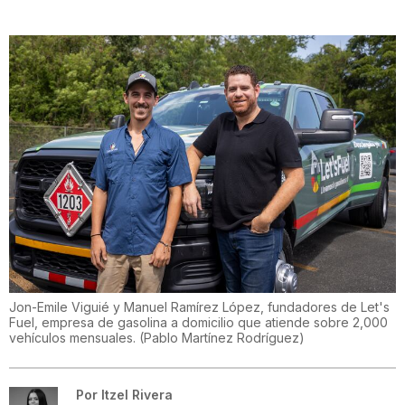
Jon-Emile Viguié y Manuel Ramírez López, fundadores de Let's
Fuel, empresa de gasolina a domicilio que atiende sobre 2,000
vehículos mensuales.
(
Pablo Martínez Rodríguez
)
Por
Itzel Rivera