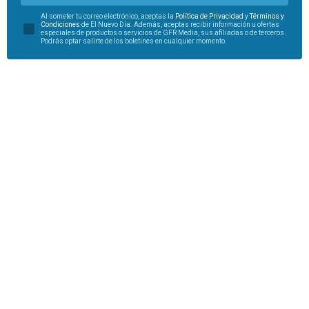
Al someter tu correo electrónico, aceptas la
Política de Privacidad
y
Términos y
Condiciones
de El Nuevo Día. Además, aceptas recibir información u ofertas
especiales de productos o servicios de GFR Media, sus afiliadas o de terceros.
Podrás optar salirte de los boletines en cualquier momento.