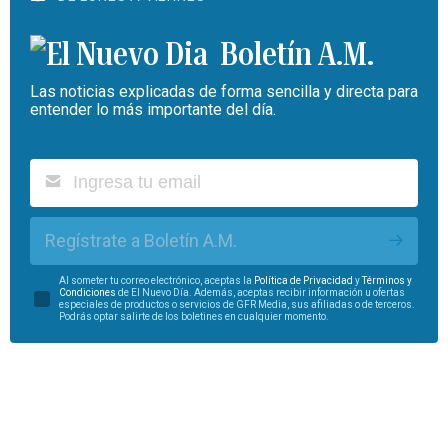
Boletín A.M.
Las noticias explicadas de forma sencilla y directa para
entender lo más importante del día.
Regístrate a Boletín A.M.
Al someter tu correo electrónico, aceptas la
Política de Privacidad
y
Términos y
Condiciones
de El Nuevo Día. Además, aceptas recibir información u ofertas
especiales de productos o servicios de GFR Media, sus afiliadas o de terceros.
Podrás optar salirte de los boletines en cualquier momento.