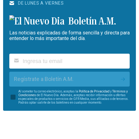
DE LUNES A VIERNES
Boletín A.M.
Las noticias explicadas de forma sencilla y directa para
entender lo más importante del día.
Regístrate a Boletín A.M.
Al someter tu correo electrónico, aceptas la
Política de Privacidad
y
Términos y
Condiciones
de El Nuevo Día. Además, aceptas recibir información u ofertas
especiales de productos o servicios de GFR Media, sus afiliadas o de terceros.
Podrás optar salirte de los boletines en cualquier momento.