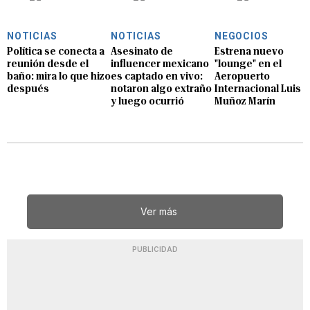
NOTICIAS
NOTICIAS
NEGOCIOS
Política se conecta a
Asesinato de
Estrena nuevo
reunión desde el
influencer mexicano
"lounge" en el
baño: mira lo que hizo
es captado en vivo:
Aeropuerto
después
notaron algo extraño
Internacional Luis
y luego ocurrió
Muñoz Marín
Ver más
PUBLICIDAD