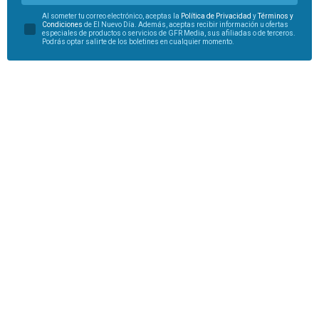
Al someter tu correo electrónico, aceptas la
Política de Privacidad
y
Términos y
Condiciones
de El Nuevo Día. Además, aceptas recibir información u ofertas
especiales de productos o servicios de GFR Media, sus afiliadas o de terceros.
Podrás optar salirte de los boletines en cualquier momento.