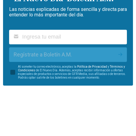
Las noticias explicadas de forma sencilla y directa para
entender lo más importante del día.
Regístrate a Boletín A.M.
Al someter tu correo electrónico, aceptas la
Política de Privacidad
y
Términos y
Condiciones
de El Nuevo Día. Además, aceptas recibir información u ofertas
especiales de productos o servicios de GFR Media, sus afiliadas o de terceros.
Podrás optar salirte de los boletines en cualquier momento.