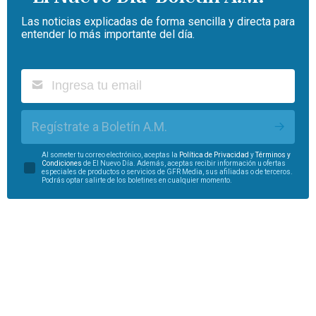
Las noticias explicadas de forma sencilla y directa para
entender lo más importante del día.
Regístrate a Boletín A.M.
Al someter tu correo electrónico, aceptas la
Política de Privacidad
y
Términos y
Condiciones
de El Nuevo Día. Además, aceptas recibir información u ofertas
especiales de productos o servicios de GFR Media, sus afiliadas o de terceros.
Podrás optar salirte de los boletines en cualquier momento.