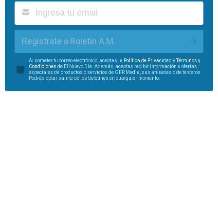
Regístrate a Boletín A.M.
Al someter tu correo electrónico, aceptas la
Política de Privacidad
y
Términos y
Condiciones
de El Nuevo Día. Además, aceptas recibir información u ofertas
especiales de productos o servicios de GFR Media, sus afiliadas o de terceros.
Podrás optar salirte de los boletines en cualquier momento.