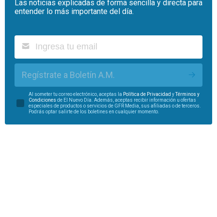
Las noticias explicadas de forma sencilla y directa para
entender lo más importante del día.
Regístrate a Boletín A.M.
Al someter tu correo electrónico, aceptas la
Política de Privacidad
y
Términos y
Condiciones
de El Nuevo Día. Además, aceptas recibir información u ofertas
especiales de productos o servicios de GFR Media, sus afiliadas o de terceros.
Podrás optar salirte de los boletines en cualquier momento.