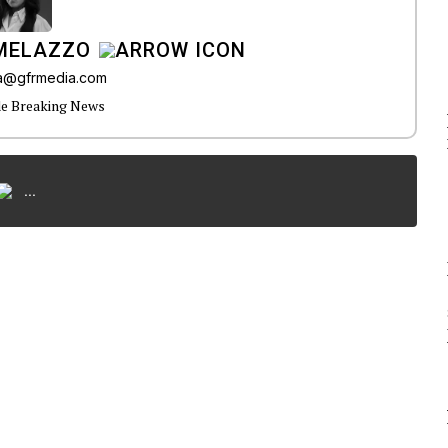
 MELAZZO
ia@gfrmedia.com
de Breaking News
...