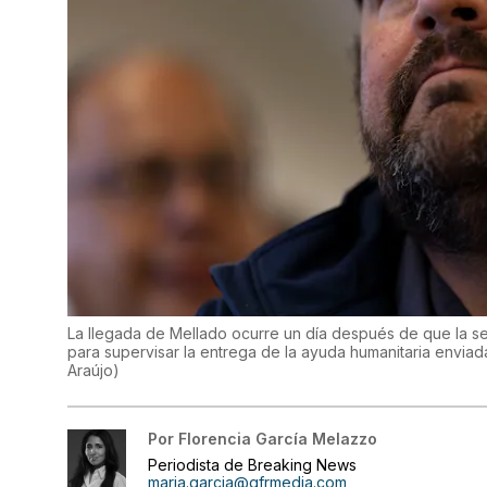
La llegada de Mellado ocurre un día después de que la se
para supervisar la entrega de la ayuda humanitaria enviad
Araújo
)
Por
Florencia García Melazzo
Periodista de Breaking News
maria.garcia@gfrmedia.com