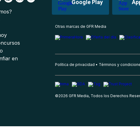
Google Play
Ap
omos?
s
Otras marcas de GFR Media
 hoy
oncursos
io
nfiar en
Política de privacidad
Términos y condicion
©
2026
GFR Media, Todos los Derechos Rese