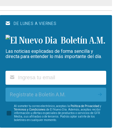
DE LUNES A VIERNES
Boletín A.M.
Las noticias explicadas de forma sencilla y
directa para entender lo más importante del día.
Regístrate a Boletín A.M.
Al someter tu correo electrónico, aceptas la
Política de Privacidad
y
Términos y Condiciones
de El Nuevo Día. Además, aceptas recibir
información u ofertas especiales de productos o servicios de GFR
Media, sus afiliadas o de terceros. Podrás optar salirte de los
boletines en cualquier momento.