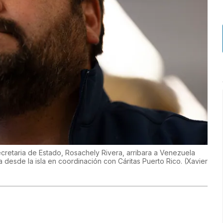
cretaria de Estado, Rosachely Rivera, arribara a Venezuela
a desde la isla en coordinación con Cáritas Puerto Rico.
(
Xavier