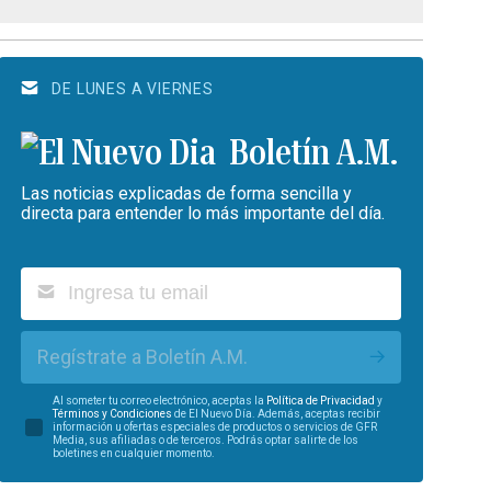
DE LUNES A VIERNES
Boletín A.M.
Las noticias explicadas de forma sencilla y
directa para entender lo más importante del día.
Regístrate a Boletín A.M.
Al someter tu correo electrónico, aceptas la
Política de Privacidad
y
Términos y Condiciones
de El Nuevo Día. Además, aceptas recibir
información u ofertas especiales de productos o servicios de GFR
Media, sus afiliadas o de terceros. Podrás optar salirte de los
boletines en cualquier momento.