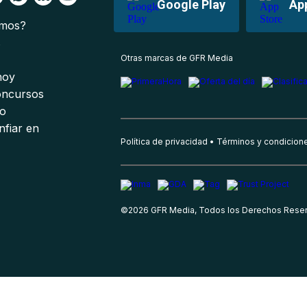
Google Play
Ap
omos?
s
Otras marcas de GFR Media
 hoy
oncursos
io
nfiar en
Política de privacidad
Términos y condicion
©
2026
GFR Media, Todos los Derechos Rese