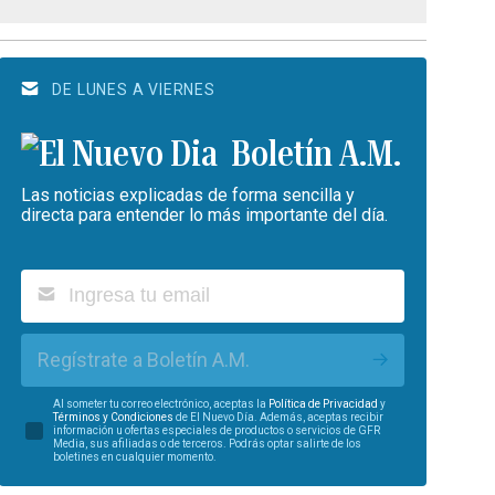
DE LUNES A VIERNES
Boletín A.M.
Las noticias explicadas de forma sencilla y
directa para entender lo más importante del día.
Regístrate a Boletín A.M.
Al someter tu correo electrónico, aceptas la
Política de Privacidad
y
Términos y Condiciones
de El Nuevo Día. Además, aceptas recibir
información u ofertas especiales de productos o servicios de GFR
Media, sus afiliadas o de terceros. Podrás optar salirte de los
boletines en cualquier momento.