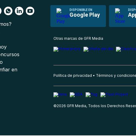
DISPONIBLE EN
DISP
Google Play
Ap
omos?
s
Otras marcas de GFR Media
 hoy
oncursos
io
nfiar en
Política de privacidad
Términos y condicion
©
2026
GFR Media, Todos los Derechos Rese