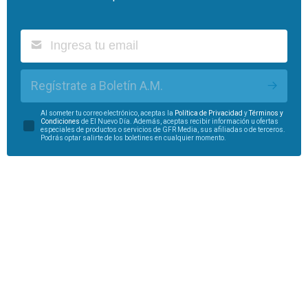
Regístrate a Boletín A.M.
Al someter tu correo electrónico, aceptas la
Política de Privacidad
y
Términos y
Condiciones
de El Nuevo Día. Además, aceptas recibir información u ofertas
especiales de productos o servicios de GFR Media, sus afiliadas o de terceros.
Podrás optar salirte de los boletines en cualquier momento.