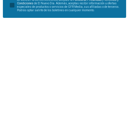
Condiciones
de El Nuevo Día. Además, aceptas recibir información u ofertas
especiales de productos o servicios de GFR Media, sus afiliadas o de terceros.
Podrás optar salirte de los boletines en cualquier momento.