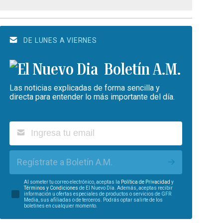
DE LUNES A VIERNES
Boletín A.M.
Las noticias explicadas de forma sencilla y
directa para entender lo más importante del día.
Regístrate a Boletín A.M.
Al someter tu correo electrónico, aceptas la
Política de Privacidad
y
Términos y Condiciones
de El Nuevo Día. Además, aceptas recibir
información u ofertas especiales de productos o servicios de GFR
Media, sus afiliadas o de terceros. Podrás optar salirte de los
boletines en cualquier momento.