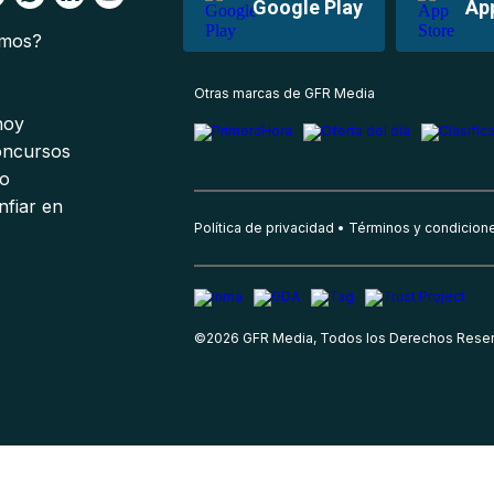
Google Play
Ap
omos?
s
Otras marcas de GFR Media
 hoy
oncursos
io
nfiar en
Política de privacidad
Términos y condicion
©
2026
GFR Media, Todos los Derechos Rese