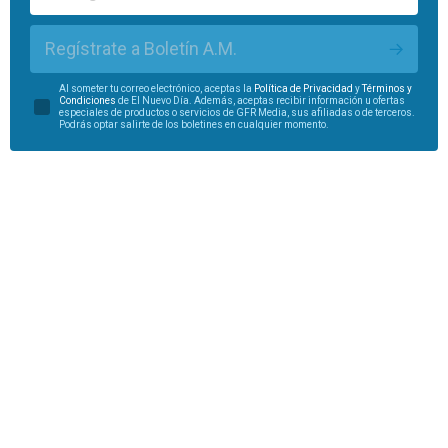
Regístrate a Boletín A.M.
Al someter tu correo electrónico, aceptas la
Política de Privacidad
y
Términos y
Condiciones
de El Nuevo Día. Además, aceptas recibir información u ofertas
especiales de productos o servicios de GFR Media, sus afiliadas o de terceros.
Podrás optar salirte de los boletines en cualquier momento.