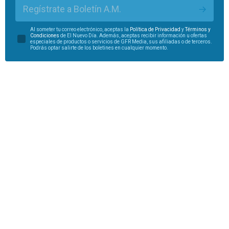
Regístrate a Boletín A.M.
Al someter tu correo electrónico, aceptas la
Política de Privacidad
y
Términos y
Condiciones
de El Nuevo Día. Además, aceptas recibir información u ofertas
especiales de productos o servicios de GFR Media, sus afiliadas o de terceros.
Podrás optar salirte de los boletines en cualquier momento.