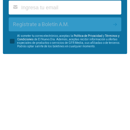
Regístrate a Boletín A.M.
Al someter tu correo electrónico, aceptas la
Política de Privacidad
y
Términos y
Condiciones
de El Nuevo Día. Además, aceptas recibir información u ofertas
especiales de productos o servicios de GFR Media, sus afiliadas o de terceros.
Podrás optar salirte de los boletines en cualquier momento.