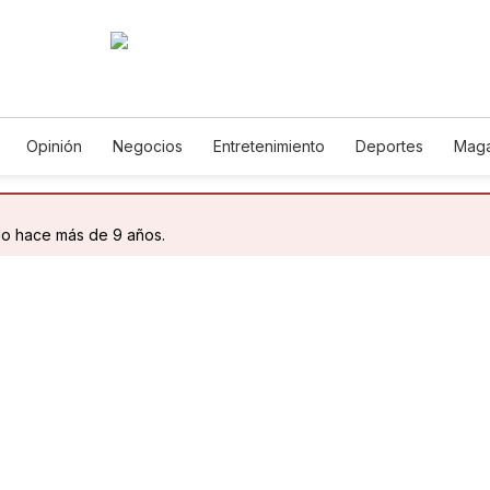
Opinión
Negocios
Entretenimiento
Deportes
Maga
ncia y Ambiente
Gastronomía
De Viaje
Tecnología
Ju
Podcasts
Horóscopos
Newsletters
Feriados
Edic
do hace más de 9 años.