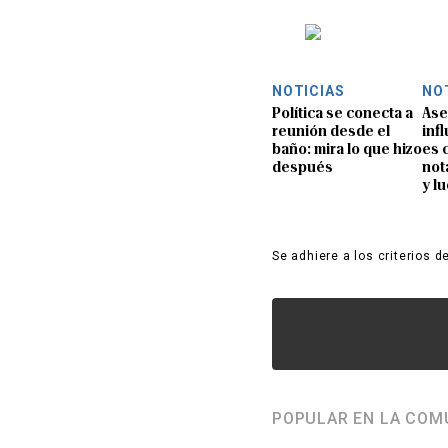
NOTICIAS
NO
Política se conecta a
Ase
reunión desde el
inf
baño: mira lo que hizo
es 
después
not
y l
Se adhiere a los criterios d
POPULAR EN LA COM