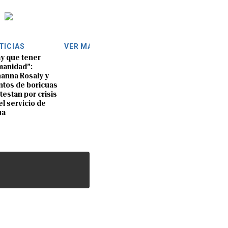
TICIAS
VER MÁS
y que tener
anidad”:
anna Rosaly y
ntos de boricuas
testan por crisis
el servicio de
ua