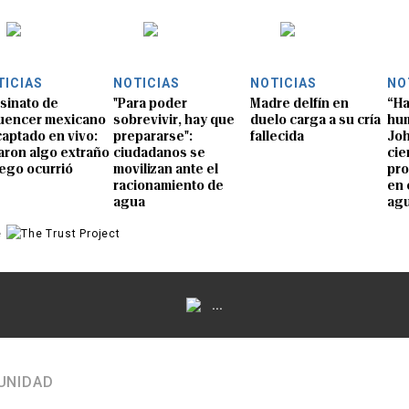
TICIAS
NOTICIAS
NOTICIAS
NO
sinato de
"Para poder
Madre delfín en
“Ha
luencer mexicano
sobrevivir, hay que
duelo carga a su cría
hum
captado en vivo:
prepararse":
fallecida
Joh
aron algo extraño
ciudadanos se
cie
uego ocurrió
movilizan ante el
pro
racionamiento de
en 
agua
ag
e
...
UNIDAD