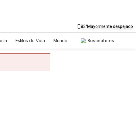
83°
Mayormente despejado
cín
Estilos de Vida
Mundo
Suscriptores
egos
Lotería
Vídeos
tos
Especiales