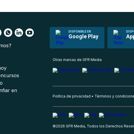
DISPONIBLE EN
DISP
Google Play
Ap
omos?
s
Otras marcas de GFR Media
 hoy
oncursos
io
nfiar en
Política de privacidad
Términos y condicion
©
2026
GFR Media, Todos los Derechos Rese