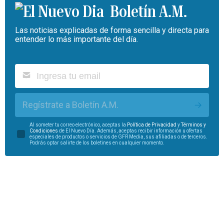
Boletín A.M.
Las noticias explicadas de forma sencilla y directa para
entender lo más importante del día.
Regístrate a Boletín A.M.
Al someter tu correo electrónico, aceptas la
Política de Privacidad
y
Términos y
Condiciones
de El Nuevo Día. Además, aceptas recibir información u ofertas
especiales de productos o servicios de GFR Media, sus afiliadas o de terceros.
Podrás optar salirte de los boletines en cualquier momento.