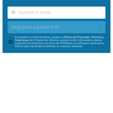
Regístrate a Boletín A.M.
Al someter tu correo electrónico, aceptas la
Política de Privacidad
y
Términos y
Condiciones
de El Nuevo Día. Además, aceptas recibir información u ofertas
especiales de productos o servicios de GFR Media, sus afiliadas o de terceros.
Podrás optar salirte de los boletines en cualquier momento.