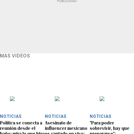
PUBLICIDAD
MÁS VIDEOS
NOTICIAS
NOTICIAS
NOTICIAS
Política se conecta a
Asesinato de
"Para poder
reunión desde el
influencer mexicano
sobrevivir, hay que
baño: mira lo que hizo
es captado en vivo:
prepararse":