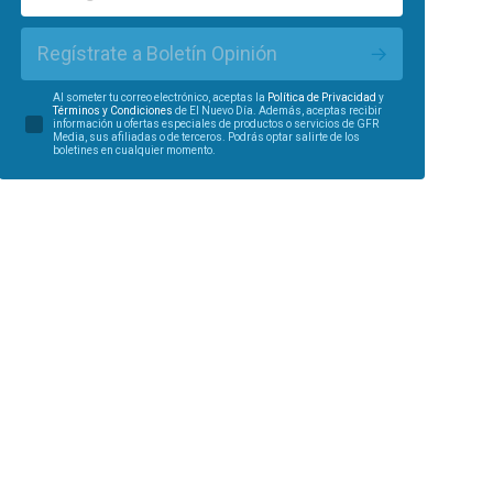
Regístrate a Boletín Opinión
Al someter tu correo electrónico, aceptas la
Política de Privacidad
y
Términos y Condiciones
de El Nuevo Día. Además, aceptas recibir
información u ofertas especiales de productos o servicios de GFR
Media, sus afiliadas o de terceros. Podrás optar salirte de los
boletines en cualquier momento.