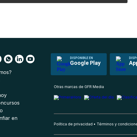
DISPONIBLE EN
DISP
Google Play
Ap
omos?
s
Otras marcas de GFR Media
 hoy
oncursos
io
nfiar en
Política de privacidad
Términos y condicion