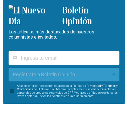
Boletín
Opinión
Los artículos más destacados de nuestros
columnistas e invitados.
Regístrate a Boletín Opinión
Al someter tu correo electrónico, aceptas la
Política de Privacidad
y
Términos y
Condiciones
de El Nuevo Día. Además, aceptas recibir información u ofertas
especiales de productos o servicios de GFR Media, sus afiliadas o de terceros.
Podrás optar salirte de los boletines en cualquier momento.