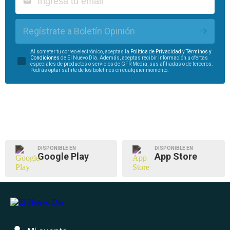
Regístrate a Boletín Opinión
Al someter tu correo electrónico, aceptas la
Política de Privacidad
y
Términos y
Condiciones
de El Nuevo Día. Además, aceptas recibir información u ofertas
especiales de productos o servicios de GFR Media, sus afiliadas o de terceros.
Podrás optar salirte de los boletines en cualquier momento.
DISPONIBLE EN
DISPONIBLE EN
Google Play
App Store